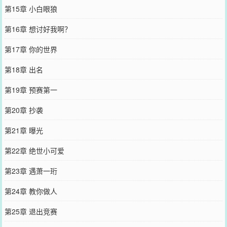
第15章 小白眼狼
第16章 想讨好我啊？
第17章 你的世界
第18章 出名
第19章 预赛第一
第20章 抄袭
第21章 曝光
第22章 绝世小可爱
第23章 遇萧一珩
第24章 教你做人
第25章 退出竞赛