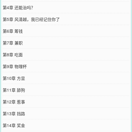
第4章 还能治吗？
第5章 风清越，我已经记住你了
第6章 筹钱
第7章 兼职
第8章 吃面
第9章 物理杯
第10章 方显
第11章 舔狗
第12章 惹事
第13章 挡路
第14章 奖金