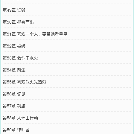
第49章 诋毁
第50章 挺身而出
第51章 喜欢一个人，要带她看星星
第52章 被绑
第53章 救你于水火
第54章 前尘
第55章 喜欢似火光热烈
第56章 偏见
第57章 锦旗
第58章 大环山行动
第59章 律师函