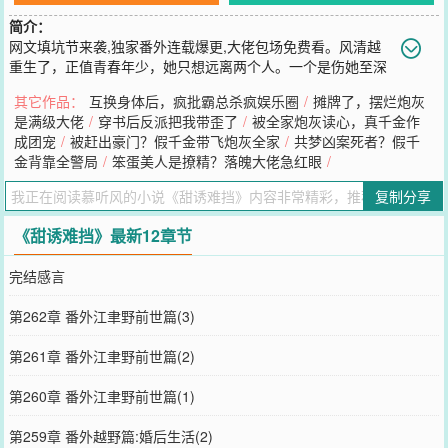
简介：
网文填坑节来袭,独家番外连载爆更,大佬包场免费看。风清越
重生了，正值青春年少，她只想远离两个人。一个是伤她至深
的萧一珩，一个是爱她至死的江聿野。＊“我不喜欢违规违纪。”“我
其它作品：
互换身体后，疯批霸总杀疯娱乐圈
/
摊牌了，摆烂炮灰
改。”“我喜欢好好学习，天天向上！”某大佬沉默，片刻才咬着牙：“我
是满级大佬
/
穿书后反派把我带歪了
/
被全家炮灰读心，真千金作
学！”于是，某天大佬画风突变。每天准时准点进出校园，再也没有出
成团宠
/
被赶出豪门？假千金带飞炮灰全家
/
共梦凶案死者？假千
现逃课违纪这些事，天天埋头除了看书就看书。别问，问就是好好学
金背靠全警局
/
笨蛋美人是撩精？落魄大佬急红眼
/
习，天天向上！他的兄弟们见他走火入魔的样子，皆劝道：“聿哥，要
不算了吧，你就算学死了，她都不会看你一眼的。”江聿野笑得肆意不
复制分享
羁：“从我为她拾起讨厌的笔开始，结果早就不重要的，我只是不想让
她失望，她很胆小的，害怕被骗。”因为不可一世的江聿野只会败给他
《甜诱难挡》最新12章节
心尖上的月亮，风清越一哭，他就认栽了。＊江聿野前世有两个愿望:
一是下辈子让我先遇见你。二是你也喜欢我。所幸，都实现了。【乖
完结感言
软天才少女x痞野肆意少年】
您要是觉得《
甜诱难挡
》还不错的话请不要忘记向您QQ群和微博微信
第262章 番外江聿野前世篇(3)
里的朋友推荐哦！
第261章 番外江聿野前世篇(2)
第260章 番外江聿野前世篇(1)
第259章 番外越野篇:婚后生活(2)