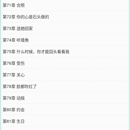
第71章 合照
第72章 你的心是石头做的
第73章 送她回家
第74章 听墙角
第75章 什么时候，你才能回头看看我
第76章 受伤
第77章 关心
第78章 脸都吹红了
第79章 动摇
第80章 约会
第81章 生日