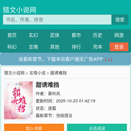
猎文小说网
搜索
首页
玄幻
武侠
都市
历史
网游
科幻
言情
其他
排行
完本
登录
追看新章节，下载本站客户端无广告APP
↓↓↓
猎文小说网
>
言情小说
> 甜诱难挡
甜诱难挡
作者：
慕听风
更新时间：2025-10-23 01:42:19
状态：连载
最新章节：
完结感言
加入书架
点击阅读