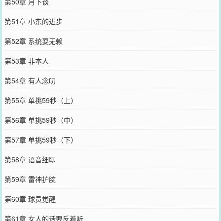
第50章 月下谈
第51章 小东的进步
第52章 系统耍无赖
第53章 非本人
第54章 有人念叨
第55章 单挑59秒（上）
第56章 单挑59秒（中）
第57章 单挑59秒（下）
第58章 语音细聊
第59章 雷神护腕
第60章 球员觉醒
第61章 女人的话要反着听