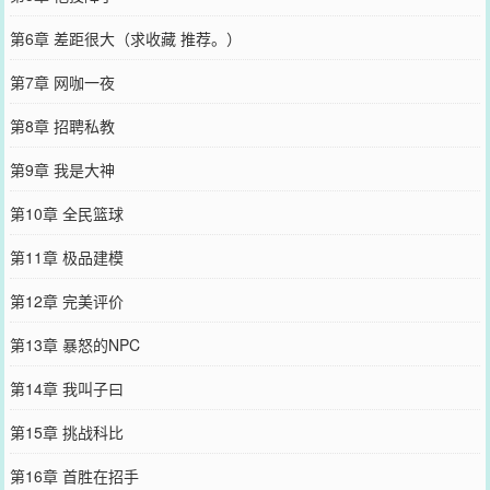
第6章 差距很大（求收藏 推荐。）
第7章 网咖一夜
第8章 招聘私教
第9章 我是大神
第10章 全民篮球
第11章 极品建模
第12章 完美评价
第13章 暴怒的NPC
第14章 我叫子曰
第15章 挑战科比
第16章 首胜在招手