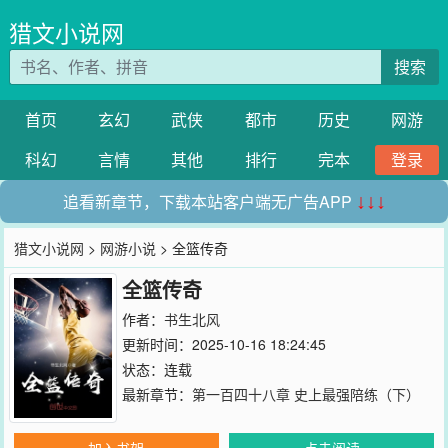
猎文小说网
搜索
首页
玄幻
武侠
都市
历史
网游
科幻
言情
其他
排行
完本
登录
追看新章节，下载本站客户端无广告APP
↓↓↓
猎文小说网
>
网游小说
> 全篮传奇
全篮传奇
作者：
书生北风
更新时间：2025-10-16 18:24:45
状态：连载
最新章节：
第一百四十八章 史上最强陪练（下）
加入书架
点击阅读