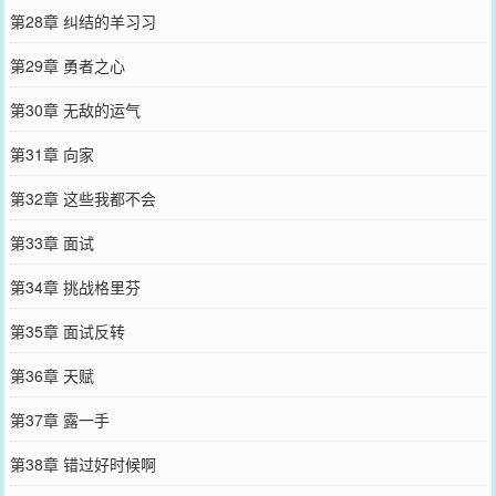
第28章 纠结的羊习习
第29章 勇者之心
第30章 无敌的运气
第31章 向家
第32章 这些我都不会
第33章 面试
第34章 挑战格里芬
第35章 面试反转
第36章 天赋
第37章 露一手
第38章 错过好时候啊