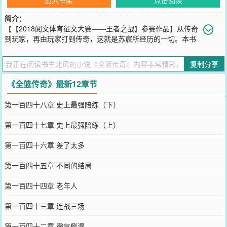
简介：
【【2018阅文体育征文大赛——王者之战】参赛作品】从传奇
到玩家，再由玩家打到传奇，这就是苏宸所经历的一切。本书
记录的便是这一段历程，生活不只有篮球，但全篮只有传奇，以及拼
搏在传奇道路上的你我。
复制分享
您要是觉得《
全篮传奇
》还不错的话请不要忘记向您QQ群和微博微信
里的朋友推荐哦！
《全篮传奇》最新12章节
第一百四十八章 史上最强陪练（下）
第一百四十七章 史上最强陪练（上）
第一百四十六章 差了太多
第一百四十五章 不同的结局
第一百四十四章 老年人
第一百四十三章 连战三场
第一百四十二章 霸气侧漏