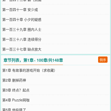
第一百四十一章 安少成
第一百四十章 小夕的疑惑
第一百三十九章 圈内人士
第一百三十八章 连续得分
第一百三十七章 缺点放大
章节列表，第1章~ 100章/共148章
倒序
第1章 有故事的游戏开始（求收藏）
第2章 删掉药神
第3章 终点？起点
第4章 Puzzle网咖
第5章 他投降了