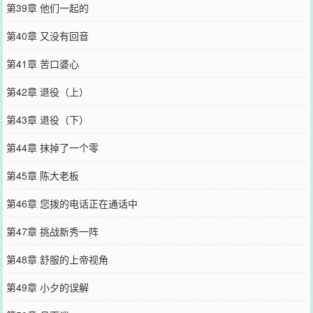
第39章 他们一起的
第40章 又没有回音
第41章 苦口婆心
第42章 退役（上）
第43章 退役（下）
第44章 抹掉了一个零
第45章 陈大老板
第46章 您拨的电话正在通话中
第47章 挑战新秀一阵
第48章 舒服的上帝视角
第49章 小夕的误解