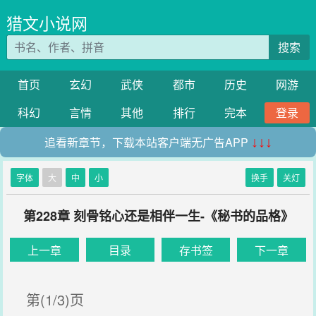
猎文小说网
搜索
首页
玄幻
武侠
都市
历史
网游
科幻
言情
其他
排行
完本
登录
追看新章节，下载本站客户端无广告APP
↓↓↓
字体
大
中
小
换手
关灯
第228章 刻骨铭心还是相伴一生-《秘书的品格》
上一章
目录
存书签
下一章
第(1/3)页