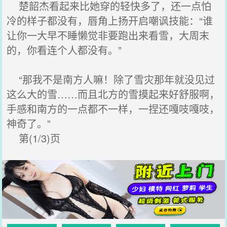
楚韶杰看起来比她穿的轻快多了，还一点怕
冷的样子都没有，唇角上扬开启嘲讽技能：“谁
让你一大早不睡懒觉非要跑出来看雪，大周末
的，你看连个人都没有。”
“那我不是南方人嘛！除了雪灾那年就没见过
这么大的雪……而且北方的雪摸起来好舒服啊，
手感和南方的一点都不一样，一捏还嘎吱嘎吱，
神奇了。”
第(1/3)页