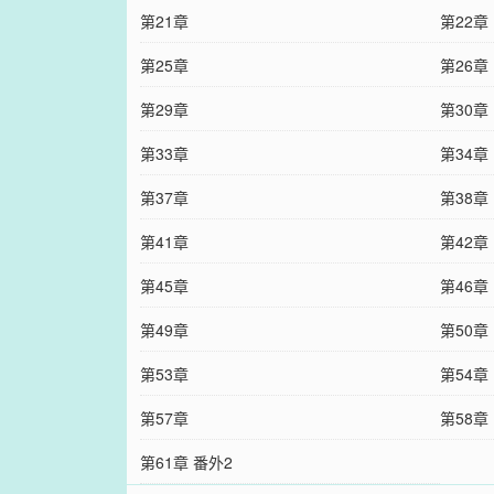
第21章
第22章
第25章
第26章
第29章
第30章
第33章
第34章
第37章
第38章
第41章
第42章
第45章
第46章
第49章
第50章
第53章
第54章
第57章
第58章
第61章 番外2