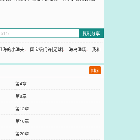
复制分享
赶海的小渔夫
、
国宝级门锋[足球]
、
海岛渔场
、
我和
倒序
第4章
第8章
第12章
第16章
第20章