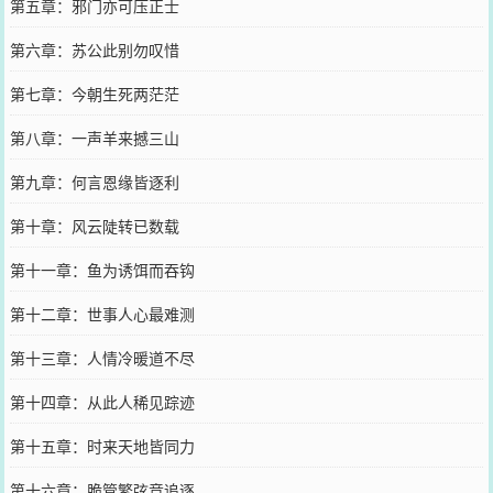
第五章：邪门亦可压正士
第六章：苏公此别勿叹惜
第七章：今朝生死两茫茫
第八章：一声羊来撼三山
第九章：何言恩缘皆逐利
第十章：风云陡转已数载
第十一章：鱼为诱饵而吞钩
第十二章：世事人心最难测
第十三章：人情冷暖道不尽
第十四章：从此人稀见踪迹
第十五章：时来天地皆同力
第十六章：脆管繁弦竞追逐