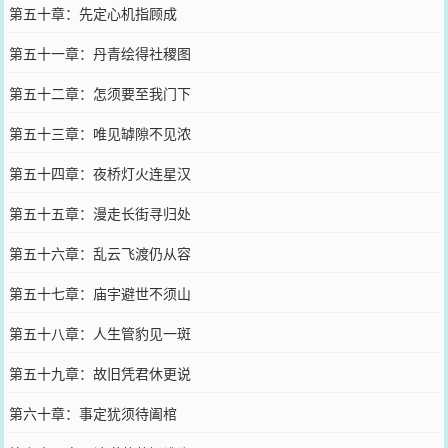
第五十章：先定心机指顾成
第五十一章：丹青绘得社稷图
第五十二章：怎须要至我门下
第五十三章：唯见罅隙不见浓
第五十四章：夜桥灯火连星汉
第五十五章：漫走长街寻归处
第五十六章：乱云飞渡仍从容
第五十七章：庙宇避世不须山
第五十八章：人生管豹见一斑
第五十九章：故旧凭君休更说
第六十章：事定犹须待阖棺