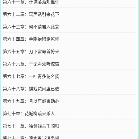
第六十一章：计谋落落知谁许
第六十二章：莺声诱引来花下
第六十三章：何不请君入此瓮
第六十四章：金刚抬眼定乾坤
第六十五章：刀下留命首将来
第六十六章：于无声处听惊雷
第六十七章：一叶青多花名扬
第六十八章：蝶戏花间蛊已催
第六十九章：且以严威束动心
第七十章：花城柳暗来杀人
第七十一章：独领残兵千骑归
第七十二章：滴水恩当涌泉报