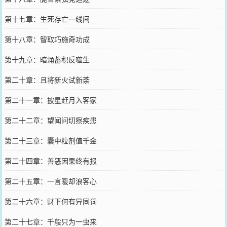
第十七章：生死存亡一线间
第十八章：智取巧施奇功成
第十九章：暗涌蓄积反噬生
第二十章：且将新火试新荼
第二十一章：披星赶月入客家
第二十二章：望闻问切察疾患
第二十三章：囊中粒剂值千金
第二十四章：善恶因果终有报
第二十五章：一言暖却浪客心
第二十六章：财下何有异同词
第二十七章：千般只为一虫来