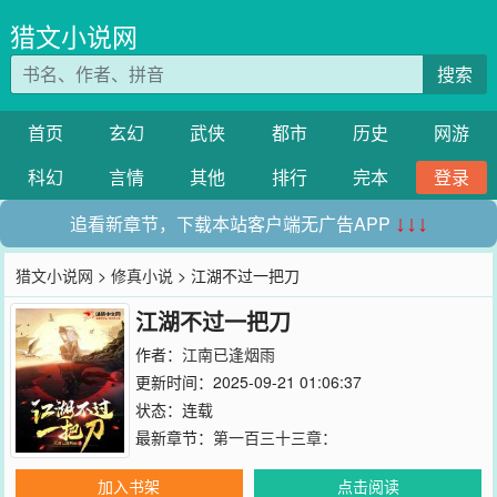
猎文小说网
搜索
首页
玄幻
武侠
都市
历史
网游
科幻
言情
其他
排行
完本
登录
追看新章节，下载本站客户端无广告APP
↓↓↓
猎文小说网
>
修真小说
> 江湖不过一把刀
江湖不过一把刀
作者：
江南已逢烟雨
更新时间：2025-09-21 01:06:37
状态：连载
最新章节：
第一百三十三章：
加入书架
点击阅读