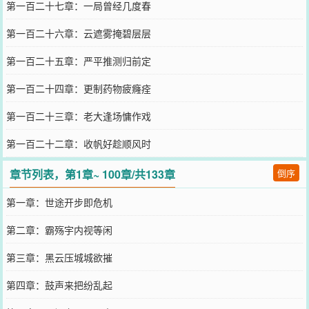
第一百二十七章：一局曾经几度春
第一百二十六章：云遮雾掩碧层层
第一百二十五章：严平推测归前定
第一百二十四章：更制药物疲癃痊
第一百二十三章：老大逢场慵作戏
第一百二十二章：收帆好趁顺风时
章节列表，第1章~ 100章/共133章
倒序
第一章：世途开步即危机
第二章：霸殇宇内视等闲
第三章：黑云压城城欲摧
第四章：鼓声来把纷乱起