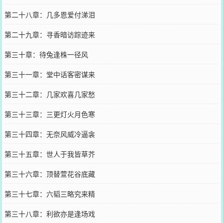
第二十八章：几多恩爱付涕泪
第二十九章：寻香暗访踪迹来
第三十章：待兔逢株一径风
第三十一章：堂中话客密谋来
第三十二章：几家欢喜几家愁
第三十三章：三更灯火月色寒
第三十四章：无奈风威冷逼衾
第三十五章：世人于我皆草芥
第三十六章：顶替萱花谷底藏
第三十七章：六韬三略究来精
第三十八章：利欲亦是逢场戏