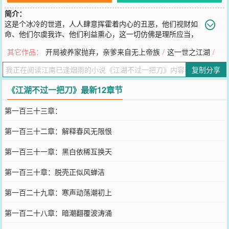
简介：
这是个冰冷的世道，人人肆意挥霍着内心的丑恶，他们视财如
命、他们尔虞我诈、他们利益熏心，这一切仿佛是理所应当，
哪怕是同生死、共患难的亲友，归到底也不过是利益所趋，临了终心
其它作品：
开局被养家抛弃，亲爹来自无上帝族
/
这一世之江湖
/
怀鬼胎各讨安逸。总有人穷极一生为江湖世道讨了一份安宁，但留给
他自己的却只有怀里几十年如一日的刀，那一日雪峰遥望，天下之大
复制分享
却已再无归所......，唯有这一刀伴他了却所有，毕竟，这一刀是他的
挚爱，也是他的江湖！【展开】【收起】
《江湖不过一把刀》最新12章节
您要是觉得《
江湖不过一把刀
》还不错的话请不要忘记向您QQ群和微
博微信里的朋友推荐哦！
第一百三十三章：
第一百三十二章：解释春风无限恨
第一百三十一章：黑白依稀互换天
第一百三十章：脱壳正似风蝉洁
第一百二十九章：寒声动荡潮初上
第一百二十八章：暗潮翻覆波涛涌