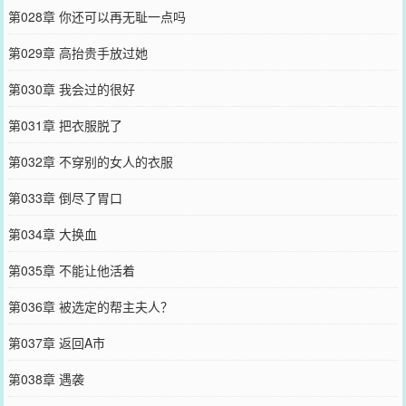
第028章 你还可以再无耻一点吗
第029章 高抬贵手放过她
第030章 我会过的很好
第031章 把衣服脱了
第032章 不穿别的女人的衣服
第033章 倒尽了胃口
第034章 大换血
第035章 不能让他活着
第036章 被选定的帮主夫人？
第037章 返回A市
第038章 遇袭