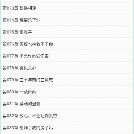
第073章 狭路相逢
第074章 我要杀了你
第075章 恨难平
第076章 美容也挽救不了你
第077章 不允许她受伤害
第078章 类似关心
第079章 三十年前的三角恋
第080章 一朵奇葩
第081章 躁动的温馨
第082章 放心，不会让你失望
第083章 想炸了我的房子吗