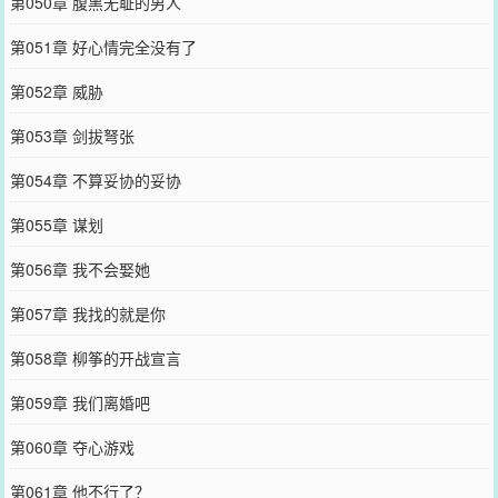
第050章 腹黑无耻的男人
第051章 好心情完全没有了
第052章 威胁
第053章 剑拔弩张
第054章 不算妥协的妥协
第055章 谋划
第056章 我不会娶她
第057章 我找的就是你
第058章 柳筝的开战宣言
第059章 我们离婚吧
第060章 夺心游戏
第061章 他不行了？