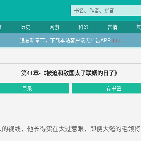
市
历史
网游
科幻
言情
追看新章节，下载本站客户端无广告APP
↓↓↓
第41章-《被迫和敌国太子联姻的日子》
目录
存书签
的视线，他长得实在太过惹眼，即便大氅的毛领将