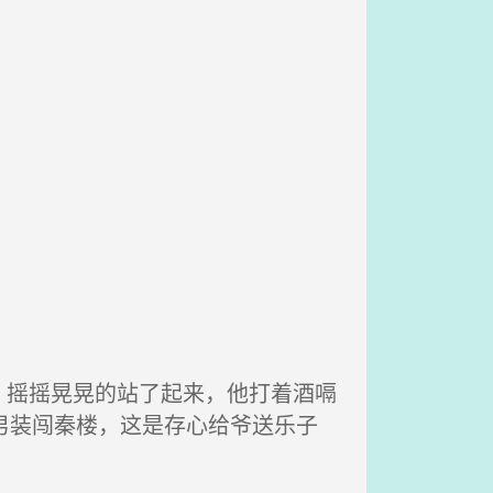
摇摇晃晃的站了起来，他打着酒嗝
男装闯秦楼，这是存心给爷送乐子