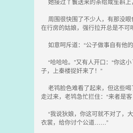
她接过丫鬟送来的茶给咸笙斟上
周围很快围了不少人，有那没眼色
在行房的姑娘，强行拉开总是不可吧
如意呵斥道：“公子做事自有他的
“哈哈哈。”又有人开口：“你这
子，上秦楼捉奸来了！”
老鸨脸色难看了起来，但这些喝了
走过来，老鸨急忙拦住：“来者是客
“我说狄娘，你这可就不对了，大
衣裳，给你讨个公道……”