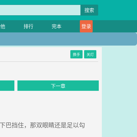
搜索
其他
排行
完本
登录
换手
关灯
下一章
下巴挡住，那双眼睛还是足以勾