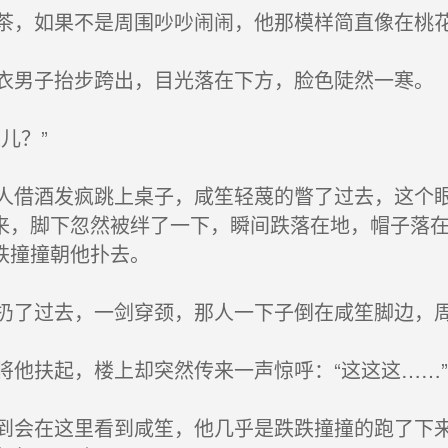
，如果不是周围吵吵闹闹，他那模样简直像在桃
男子抬步跨出，目光落在下方，脸色陡然一寒。
儿？”
借酒发疯跳上桌子，咸笙轻蔑的瞥了过去，这个眼
来，脚下忽然被绊了一下，瞬间跌落在地，帽子落
跌撞撞朝他扑去。
了过去，一剑穿颈，那人一下子倒在咸笙脚边，
他扶起，楼上却突然传来一声惊呼：“这这这……”
会在这里看到咸笙，他几乎是跌跌撞撞的跑了下来