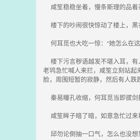
咸笙稳稳坐着，慢条斯理的品着茶
楼下的吵闹很快惊动了楼上，黑衣
何耳觅也大吃一惊：“她怎么在这
楼下污言秽语越发不堪入耳，有人
老鸨急忙喊人来拦，咸笙立刻站起
脸，周围短暂的寂静，然后有人跌
秦易瞳孔收缩，何耳觅当即拔剑扔
咸笙眸子暗了暗，如意急忙过来将
邱勿论倒抽一口气，怎么也没想到