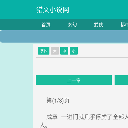
猎文小说网
首页
玄幻
武侠
都
字体
大
中
小
上一章
第(1/3)页
咸章 一进门就几乎俘虏了全部人
人。