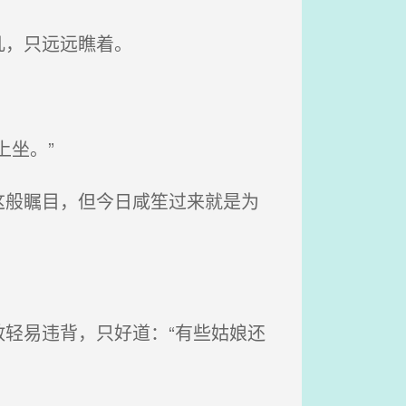
凡，只远远瞧着。
。
坐。”
般瞩目，但今日咸笙过来就是为
轻易违背，只好道：“有些姑娘还