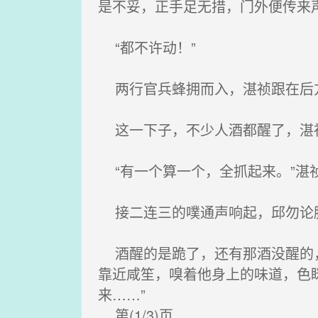
是不妥，正手足无措，门外便传来声
“都不许动！”
两行官兵蜂拥而入，湛祯跟在后
这一下子，不少人酒都醒了，湛祯
“有一个算一个，全抓起来。”湛祯
接二连三的噗通声响起，邱勿论
酒醒的是跪了，还有那酒没醒的，
靠近咸笙，嗅着他身上的味道，色
来……”
第(1/3)页