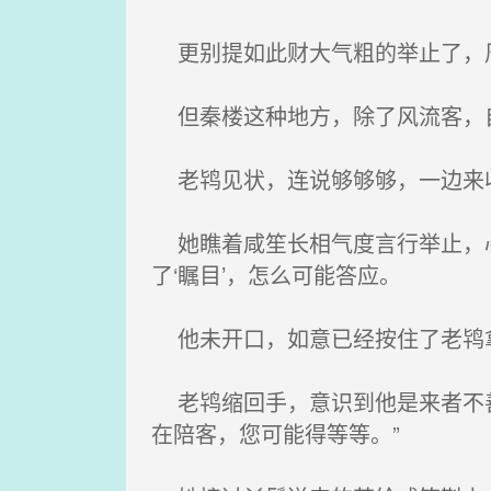
更别提如此财大气粗的举止了，周
但秦楼这种地方，除了风流客，自
老鸨见状，连说够够够，一边来收
她瞧着咸笙长相气度言行举止，心
了‘瞩目’，怎么可能答应。
他未开口，如意已经按住了老鸨拿
老鸨缩回手，意识到他是来者不善
在陪客，您可能得等等。”