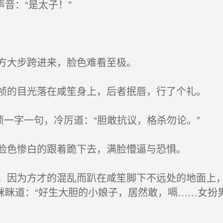
音：“是太子！”
方大步跨进来，脸色难看至极。
的目光落在咸笙身上，后者抿唇，行了个礼。
一字一句，冷厉道：“胆敢抗议，格杀勿论。”
脸色惨白的跟着跪下去，满脸懵逼与恐惧。
因为方才的混乱而趴在咸笙脚下不远处的地面上，
眯眯道：“好生大胆的小娘子，居然敢，嗝……女扮