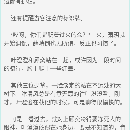
边都有护栏。
还有提醒游客注意的标识牌。
“哎呀，你们是爬着过来的么？”一来，萧玥就
开始调侃，薛晴倒也无所谓，反正也习惯了。
叶澄澄和顾奕站在一起，或许因为一段时间
的骑行，脸上爬上一些红晕。
其他三位少爷，一脸淡定的站在不远处的大
树下。沐清风总是有意无意的往叶澄澄看，刚
才，叶澄澄在载他的时候，可是聊得很愉快的。
可是一看过去，就对上顾奕冷得要冻死人的
眼神。叶澄澄依偎在她身边，要是不知道的，肯