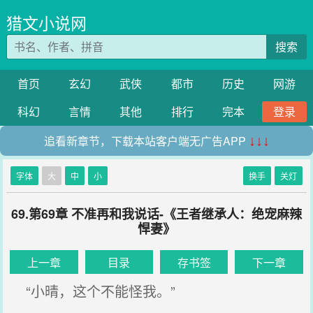
猎文小说网
搜索
首页
玄幻
武侠
都市
历史
网游
科幻
言情
其他
排行
完本
登录
追看新章节，下载本站客户端无广告APP
↓↓↓
字体
大
中
小
换手
关灯
69.第69章 不准再和我说话-《王者继承人：绝宠麻辣
悍妻》
上一章
目录
存书签
下一章
“小晴，这个不能怪我。”