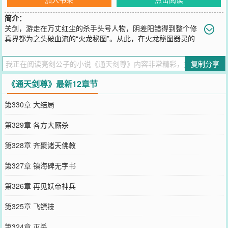
简介：
关剑，游走在万丈红尘的杀手头号人物，阴差阳错得到整个修
真界都为之头破血流的“火龙秘图”。从此，在火龙秘图器灵的
帮助下，战妖怪，降魔兽，除小人，一步一步，合火灵真身，踏修真
大门，育百草，炼千药，聚十方精器，集众生信仰，铸通天神器。然
复制分享
而，在这些看似奇妙的机遇下，却是一个更神秘的身份在发挥作
用……翩翩公子，奈何无情，亮剑天下，鬼哭神惊；通天之道，任我
《通天剑尊》最新12章节
驰骋，剑气冲霄，谁与争锋！
您要是觉得《
通天剑尊
》还不错的话请不要忘记向您QQ群和微博微信
第330章 大结局
里的朋友推荐哦！
第329章 各方大厮杀
第328章 齐聚诸天佛教
第327章 镇海碑无字书
第326章 再见妖帝神兵
第325章 飞镖技
第324章 灭杀