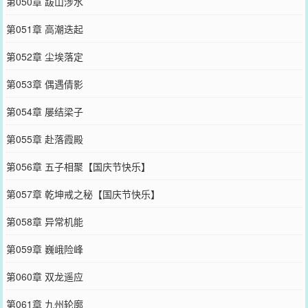
第050章 跋山涉水
第051章 高潮迭起
第052章 尘埃落定
第053章 偶遇倩影
第054章 屡结梁子
第055章 赴落霞殿
第056章 五子相聚【国庆节快乐】
第057章 乾坤戒之秘【国庆节快乐】
第058章 异常机能
第059章 巍峨险峰
第060章 双龙遥应
第061章 九州轮廓