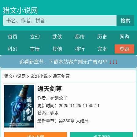
猎文小说网
搜索
首页
玄幻
武侠
都市
历史
网游
科幻
言情
其他
排行
完本
登录
追看新章节，下载本站客户端无广告APP
↓↓↓
猎文小说网
>
玄幻小说
> 通天剑尊
通天剑尊
作者：
亮剑公子
更新时间：2025-11-25 11:45:11
状态：完本
最新章节：
第330章 大结局
加入书架
点击阅读